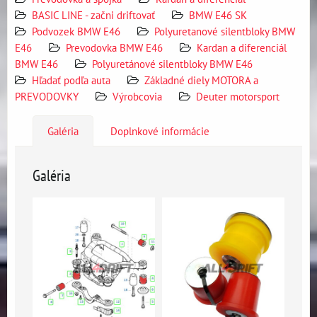
BASIC LINE - začni driftovať
BMW E46 SK
Podvozek BMW E46
Polyuretanové silentbloky BMW
E46
Prevodovka BMW E46
Kardan a diferenciál
BMW E46
Polyuretánové silentbloky BMW E46
Hľadať podľa auta
Základné diely MOTORA a
PREVODOVKY
Výrobcovia
Deuter motorsport
Galéria
Doplnkové informácie
Galéria