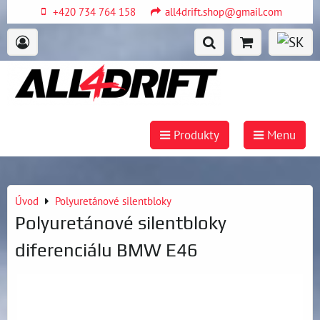
+420 734 764 158
all4drift.shop@gmail.com
Produkty
Menu
Úvod
Polyuretánové silentbloky
Polyuretánové silentbloky
diferenciálu BMW E46