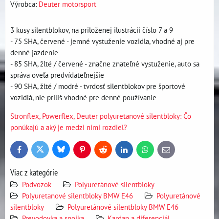
Výrobca:
Deuter motorsport
3 kusy silentblokov, na priloženej ilustrácii číslo 7 a 9
- 75 SHA, červené - jemné vystuženie vozidla, vhodné aj pre
denné jazdenie
- 85 SHA, žlté / červené - značne znateľné vystuženie, auto sa
správa oveľa predvídateľnejšie
- 90 SHA, žlté / modré - tvrdosť silentblokov pre športové
vozidlá, nie príliš vhodné pre denné používanie
Stronflex, Powerflex, Deuter polyuretanové silentbloky: Čo
ponúkajú a aký je medzi nimi rozdiel?
Bluesky
Twitter
Facebook
Pinterest
Reddit
LinkedIn
WhatsApp
E-
mail
Viac z kategórie
Podvozok
Polyuretánové silentbloky
Polyuretanové silentbloky BMW E46
Polyuretánové
silentbloky
Polyuretánové silentbloky BMW E46
Prevodovka a spojka
Kardan a diferenciál