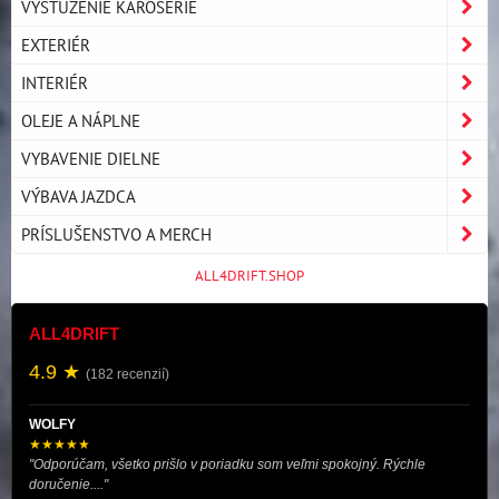
VYSTUŽENIE KAROSÉRIE
EXTERIÉR
INTERIÉR
OLEJE A NÁPLNE
VYBAVENIE DIELNE
VÝBAVA JAZDCA
PRÍSLUŠENSTVO A MERCH
ALL4DRIFT.SHOP
ALL4DRIFT
4.9 ★
(182 recenzií)
WOLFY
★★★★★
"Odporúčam, všetko prišlo v poriadku som veľmi spokojný. Rýchle
doručenie...."