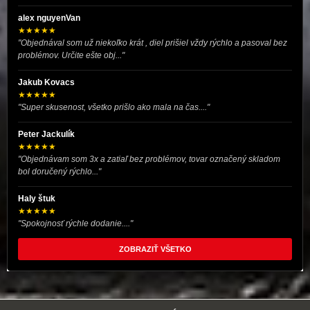
alex nguyenVan
★★★★★
"Objednával som už niekoľko krát , diel prišiel vždy rýchlo a pasoval bez
problémov. Určite ešte obj..."
Jakub Kovacs
★★★★★
"Super skusenost, všetko prišlo ako mala na čas...."
Peter Jackulík
★★★★★
"Objednávam som 3x a zatiaľ bez problémov, tovar označený skladom
bol doručený rýchlo..."
Haly štuk
★★★★★
"Spokojnosť rýchle dodanie...."
ZOBRAZIŤ VŠETKO