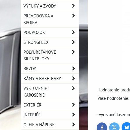
VÝFUKY A ZVODY
PREVODOVKA A
SPOJKA
PODVOZOK
STRONGFLEX
POLYURETÁNOVÉ
SILENTBLOKY
BRZDY
RÁMY A BASH-BARY
VYSTUŽENIE
Hodnotenie produ
KAROSÉRIE
Vaše hodnotenie:
EXTERIÉR
- vyrezané lasero
INTERIÉR
OLEJE A NÁPLNE
Bl
Twitter
Facebook