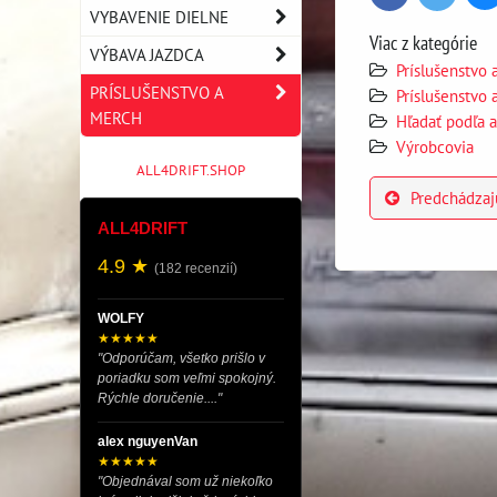
VYBAVENIE DIELNE
Viac z kategórie
VÝBAVA JAZDCA
Príslušenstvo
PRÍSLUŠENSTVO A
Príslušenstvo
MERCH
Hľadať podľa 
Výrobcovia
ALL4DRIFT.SHOP
Predchádzaj
ALL4DRIFT
4.9 ★
(182 recenzií)
WOLFY
★★★★★
"Odporúčam, všetko prišlo v
poriadku som veľmi spokojný.
Rýchle doručenie...."
alex nguyenVan
★★★★★
"Objednával som už niekoľko