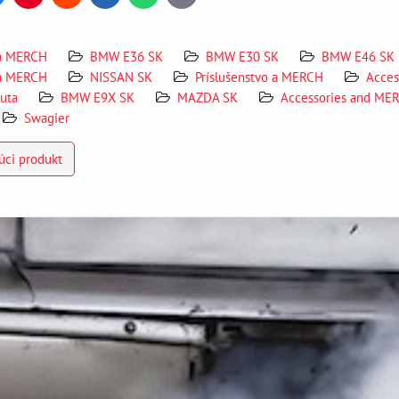
mail
 a MERCH
BMW E36 SK
BMW E30 SK
BMW E46 SK
 a MERCH
NISSAN SK
Príslušenstvo a MERCH
Acces
auta
BMW E9X SK
MAZDA SK
Accessories and ME
Swagier
úci produkt