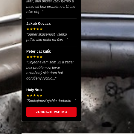
krát , diel prišiel vždy rýchlo a
pasoval bez problémov. Určite
ešte obj..."
Jakub Kovacs
★★★★★
"Super skusenost, všetko
prišlo ako mala na čas...."
Peter Jackulík
★★★★★
"Objednávam som 3x a zatiaľ
bez problémov, tovar
označený skladom bol
doručený rýchlo..."
Haly štuk
★★★★★
"Spokojnosť rýchle dodanie...."
ZOBRAZIŤ VŠETKO