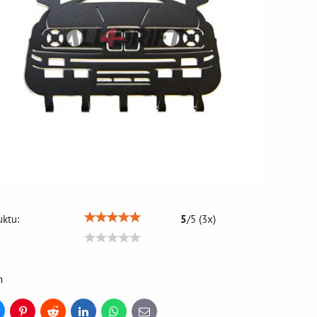
ktu:
5
/
5
(
3
x)
m
uesky
Pinterest
Reddit
LinkedIn
WhatsApp
E-