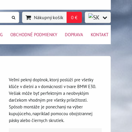
Nákupný košík
0 €
OG
OBCHODNÉ PODMIENKY
DOPRAVA
KONTAKT
Veľmi pekný doplnok, ktorý poslúži pre všetky
kľúče v dielni a v domácnosti v tvare BMW E30.
Vešiak môže byť perfektným a neobvyklým
darčekom vhodným pre všetky príležitosti.
Spôsob montáže je ponechaný na výber
kupujúceho, napríklad pomocou obojstrannej
pásky alebo čiernych skrutiek.