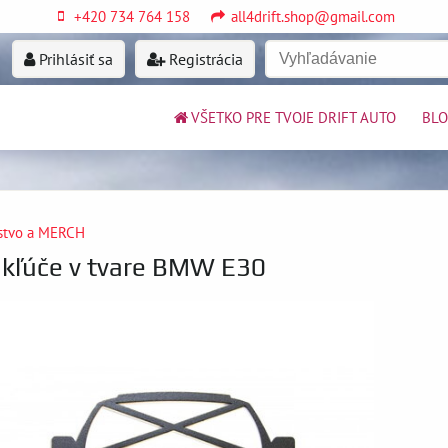
+420 734 764 158
all4drift.shop@gmail.com
Prihlásiť sa
Registrácia
VŠETKO PRE TVOJE DRIFT AUTO
BL
nstvo a MERCH
 kľúče v tvare BMW E30