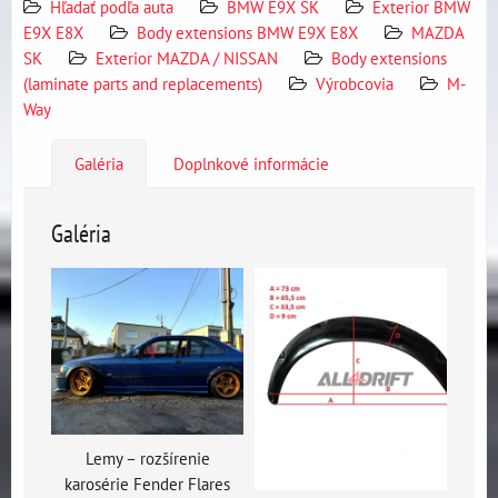
Hľadať podľa auta
BMW E9X SK
Exterior BMW
E9X E8X
Body extensions BMW E9X E8X
MAZDA
SK
Exterior MAZDA / NISSAN
Body extensions
(laminate parts and replacements)
Výrobcovia
M-
Way
Galéria
Doplnkové informácie
Galéria
Lemy – rozšírenie
karosérie Fender Flares