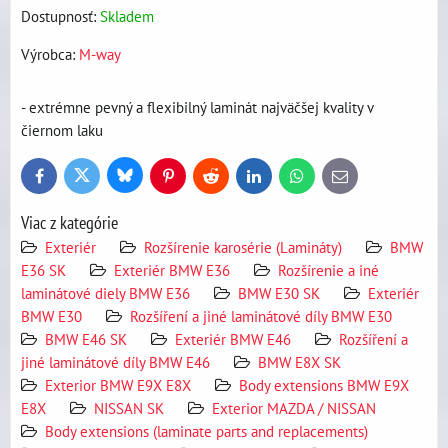
Dostupnosť:
Skladem
Výrobca:
M-way
- extrémne pevný a flexibilný laminát najväčšej kvality v
čiernom laku
Bluesky
Twitter
Facebook
Pinterest
Reddit
LinkedIn
WhatsApp
E-
mail
Viac z kategórie
Exteriér
Rozšírenie karosérie (Lamináty)
BMW
E36 SK
Exteriér BMW E36
Rozšírenie a iné
laminátové diely BMW E36
BMW E30 SK
Exteriér
BMW E30
Rozšíření a jiné laminátové díly BMW E30
BMW E46 SK
Exteriér BMW E46
Rozšíření a
jiné laminátové díly BMW E46
BMW E8X SK
Exterior BMW E9X E8X
Body extensions BMW E9X
E8X
NISSAN SK
Exterior MAZDA / NISSAN
Body extensions (laminate parts and replacements)