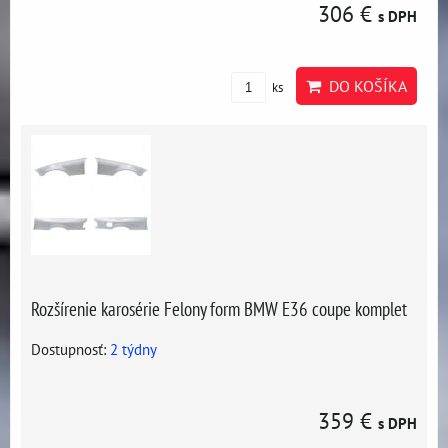
306 €
s DPH
DO KOŠÍKA
ks
Rozšírenie karosérie Felony form BMW E36 coupe komplet
Dostupnosť:
2 týdny
359 €
s DPH