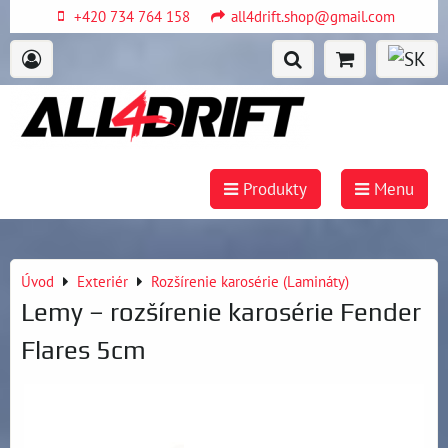
+420 734 764 158
all4drift.shop@gmail.com
Produkty
Menu
Úvod
Exteriér
Rozšírenie karosérie (Lamináty)
Lemy – rozšírenie karosérie Fender
Flares 5cm