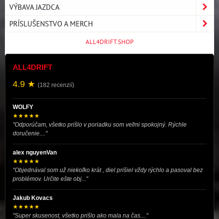
VÝBAVA JAZDCA
PRÍSLUŠENSTVO A MERCH
ALL4DRIFT.SHOP
ALL4DRIFT
4.9 ★
(182 recenzií)
WOLFY
★★★★★
"Odporúčam, všetko prišlo v poriadku som veľmi spokojný. Rýchle
doručenie...."
alex nguyenVan
★★★★★
"Objednával som už niekoľko krát , diel prišiel vždy rýchlo a pasoval bez
problémov. Určite ešte obj..."
Jakub Kovacs
★★★★★
"Super skusenost, všetko prišlo ako mala na čas...."