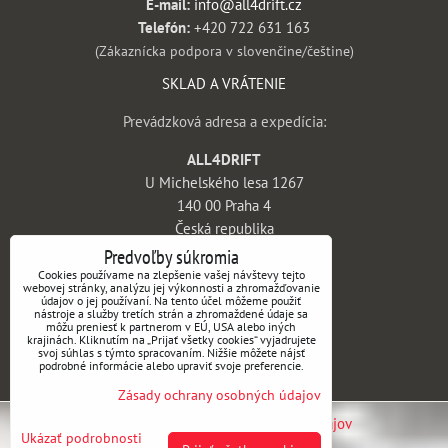
E-mail:
info@all4drift.cz
Telefón:
+420 722 631 163
(Zákaznícka podpora v slovenčine/češtine)
SKLAD A VRÁTENIE
Prevádzková adresa a expedícia:
ALL4DRIFT
U Michelského lesa 1267
140 00 Praha 4
Česká republika
Predvoľby súkromia
INFORMÁCIE
Cookies používame na zlepšenie vašej návštevy tejto
webovej stránky, analýzu jej výkonnosti a zhromažďovanie
údajov o jej používaní. Na tento účel môžeme použiť
Obchodné podmienky
nástroje a služby tretích strán a zhromaždené údaje sa
môžu preniesť k partnerom v EÚ, USA alebo iných
Vrátenie tovaru a reklamácie
krajinách. Kliknutím na „Prijať všetky cookies“ vyjadrujete
svoj súhlas s týmto spracovaním. Nižšie môžete nájsť
Doprava a platba
podrobné informácie alebo upraviť svoje preferencie.
Kontakt
Zásady ochrany osobných údajov
Predvoľby súkromia
Zásady ochrany osobných údajov
Ukázať podrobnosti