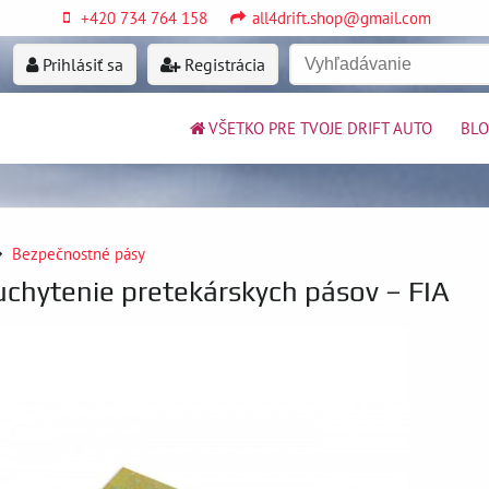
+420 734 764 158
all4drift.shop@gmail.com
Prihlásiť sa
Registrácia
VŠETKO PRE TVOJE DRIFT AUTO
BL
Bezpečnostné pásy
 uchytenie pretekárskych pásov – FIA