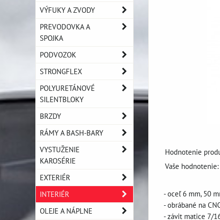
VÝFUKY A ZVODY
PREVODOVKA A
SPOJKA
PODVOZOK
STRONGFLEX
POLYURETÁNOVÉ
SILENTBLOKY
BRZDY
RÁMY A BASH-BARY
VYSTUŽENIE
Hodnotenie produ
KAROSÉRIE
Vaše hodnotenie:
EXTERIÉR
- oceľ 6 mm, 50 
INTERIÉR
- obrábané na CN
OLEJE A NÁPLNE
- závit matice 7/