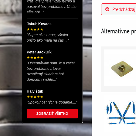
krát , diel prišiel vždy rýchlo a
pasoval bez problémov. Určite
Predchádzaj
ešte obj..."
Jakub Kovacs
Alternatívne p
★★★★★
"Super skusenost, všetko
prišlo ako mala na čas...."
Peter Jackulík
★★★★★
"Objednávam som 3x a zatiaľ
bez problémov, tovar
označený skladom bol
doručený rýchlo..."
Haly štuk
★★★★★
"Spokojnosť rýchle dodanie...."
ZOBRAZIŤ VŠETKO