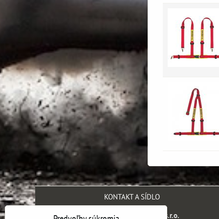
KONTAKT A SÍDLO
SH engineering company s.r.o.
Predvoľby súkromia