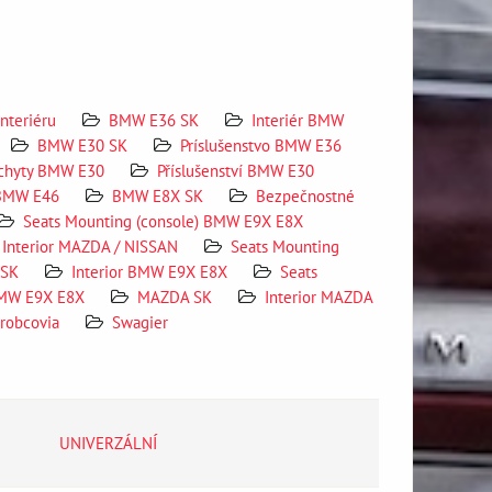
nteriéru
BMW E36 SK
Interiér BMW
BMW E30 SK
Príslušenstvo BMW E36
úchyty BMW E30
Příslušenství BMW E30
 BMW E46
BMW E8X SK
Bezpečnostné
Seats Mounting (console) BMW E9X E8X
Interior MAZDA / NISSAN
Seats Mounting
 SK
Interior BMW E9X E8X
Seats
BMW E9X E8X
MAZDA SK
Interior MAZDA
robcovia
Swagier
UNIVERZÁLNÍ