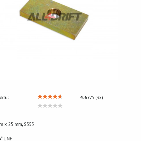
ktu:
4.67
/
5
(
3
x)
mm x 25 mm, S355
C
16“ UNF