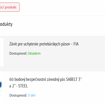
úci produkt
rodukty
Závit pre uchytenie pretekárskych pásov – FIA
Dostupnosť:
Skladem
6ti bodový bezpečnostní závodný pás SABELT 3"
a 2" - STEEL
Dostupnosť:
3 dni