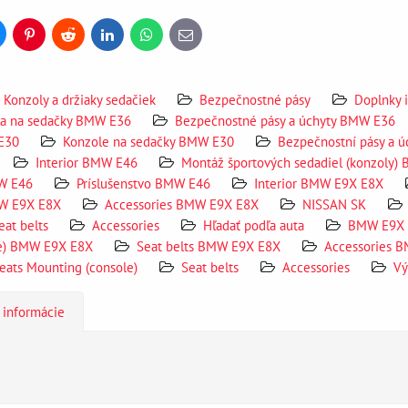
uesky
Pinterest
Reddit
LinkedIn
WhatsApp
E-
mail
Konzoly a držiaky sedačiek
Bezpečnostné pásy
Doplnky i
la na sedačky BMW E36
Bezpečnostné pásy a úchyty BMW E36
E30
Konzole na sedačky BMW E30
Bezpečnostní pásy a 
Interior BMW E46
Montáž športových sedadiel (konzoly)
MW E46
Príslušenstvo BMW E46
Interior BMW E9X E8X
MW E9X E8X
Accessories BMW E9X E8X
NISSAN SK
eat belts
Accessories
Hľadať podľa auta
BMW E9X
le) BMW E9X E8X
Seat belts BMW E9X E8X
Accessories 
eats Mounting (console)
Seat belts
Accessories
Vý
 informácie