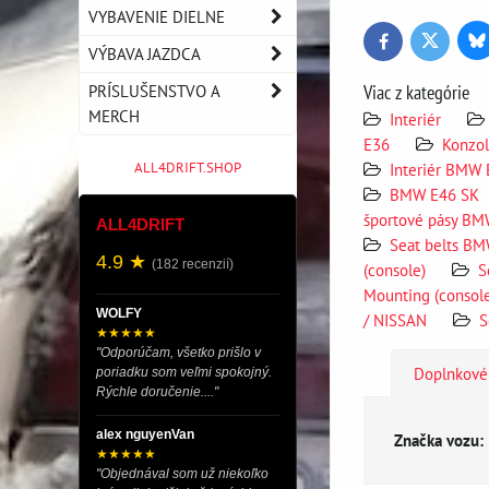
VYBAVENIE DIELNE
Bl
Twitter
Facebook
VÝBAVA JAZDCA
PRÍSLUŠENSTVO A
Viac z kategórie
MERCH
Interiér
E36
Konzo
ALL4DRIFT.SHOP
Interiér BMW 
BMW E46 SK
športové pásy B
ALL4DRIFT
Seat belts B
4.9 ★
(182 recenzií)
(console)
S
Mounting (conso
WOLFY
/ NISSAN
S
★★★★★
"Odporúčam, všetko prišlo v
Doplnkové
poriadku som veľmi spokojný.
Rýchle doručenie...."
alex nguyenVan
Značka vozu:
★★★★★
"Objednával som už niekoľko