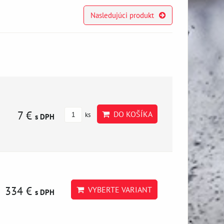
Nasledujúci produkt
7 €
DO KOŠÍKA
ks
s DPH
334 €
VYBERTE VARIANT
s DPH