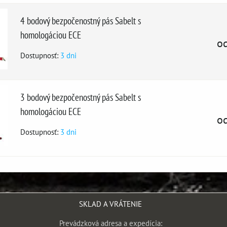
4 bodový bezpočenostný pás Sabelt s
homologáciou ECE
o
Dostupnosť:
3 dni
3 bodový bezpočenostný pás Sabelt s
homologáciou ECE
o
Dostupnosť:
3 dni
SKLAD A VRÁTENIE
Prevádzková adresa a expedícia: