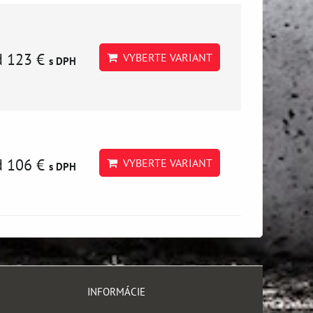
d 123 €
VYBERTE VARIANT
s DPH
d 106 €
VYBERTE VARIANT
s DPH
INFORMÁCIE