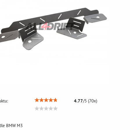
ktu:
4.77
/
5
(
70
x)
idle BMW M3