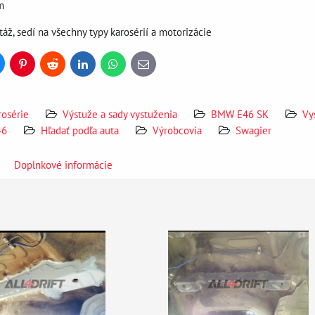
m
áž, sedí na všechny typy karosérií a motorizácie
uesky
Pinterest
Reddit
LinkedIn
WhatsApp
E-
mail
rosérie
Výstuže a sady vystuženia
BMW E46 SK
Vy
46
Hľadať podľa auta
Výrobcovia
Swagier
Doplnkové informácie