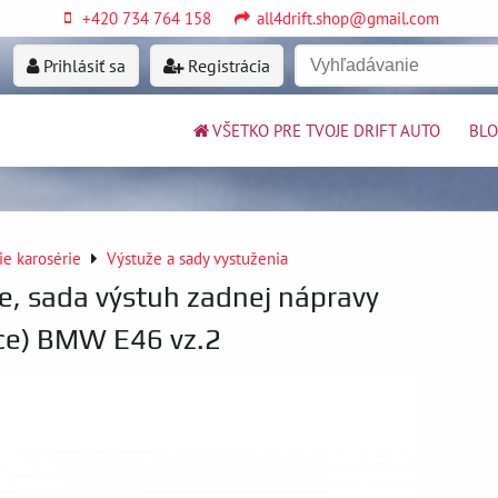
+420 734 764 158
all4drift.shop@gmail.com
Prihlásiť sa
Registrácia
VŠETKO PRE TVOJE DRIFT AUTO
BL
ie karosérie
Výstuže a sady vystuženia
e, sada výstuh zadnej nápravy
ce) BMW E46 vz.2