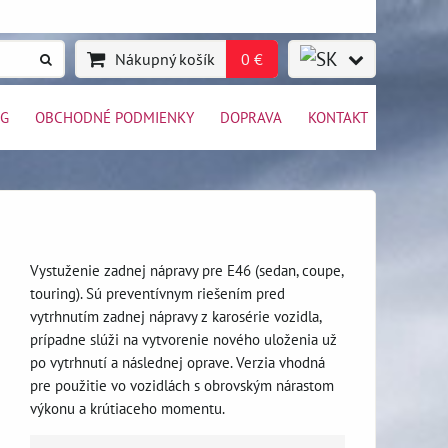
Nákupný košík
0 €
OG
OBCHODNÉ PODMIENKY
DOPRAVA
KONTAKT
Vystuženie zadnej nápravy pre E46 (sedan, coupe,
touring). Sú preventívnym riešením pred
vytrhnutím zadnej nápravy z karosérie vozidla,
prípadne slúži na vytvorenie nového uloženia už
po vytrhnutí a následnej oprave. Verzia vhodná
pre použitie vo vozidlách s obrovským nárastom
výkonu a krútiaceho momentu.