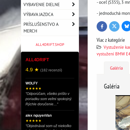
- oceľ (S355), 3 m
VYBAVENIE DIELNE
- jednoduchá mont
VÝBAVA JAZDCA
PRÍSLUŠENSTVO A
Bl
Twitter
Facebook
MERCH
Viac z kategórie
ALL4DRIFT.SHOP
Vystuženie ka
vystužení BMW E
ALL4DRIFT
Galéria
4.9 ★
(182 recenzií)
WOLFY
Galéria
★★★★★
"Odporúčam, všetko prišlo v
poriadku som veľmi spokojný.
Rýchle doručenie...."
alex nguyenVan
★★★★★
"Objednával som už niekoľko