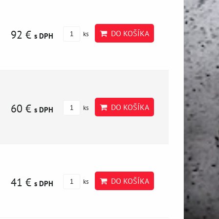
92 €
DO KOŠÍKA
ks
s DPH
60 €
DO KOŠÍKA
ks
s DPH
41 €
DO KOŠÍKA
ks
s DPH