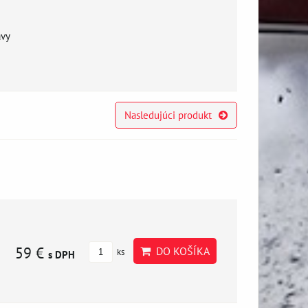
avy
Nasledujúci produkt
59 €
DO KOŠÍKA
ks
s DPH