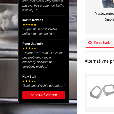
krát , diel prišiel vždy rýchlo a
pasoval bez problémov. Určite
ešte obj..."
Vystuženie,
(nápr
Jakub Kovacs
★★★★★
"Super skusenost, všetko
prišlo ako mala na čas...."
Predchádzaj
Peter Jackulík
★★★★★
"Objednávam som 3x a zatiaľ
bez problémov, tovar
Alternatívne p
označený skladom bol
doručený rýchlo..."
Haly štuk
★★★★★
"Spokojnosť rýchle dodanie...."
ZOBRAZIŤ VŠETKO