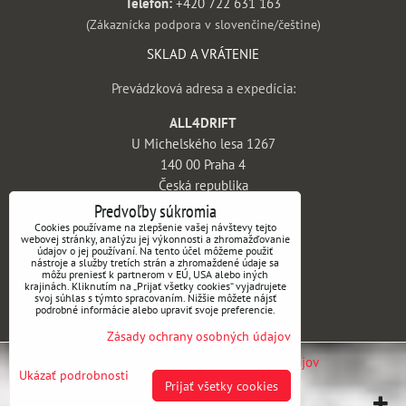
Telefón:
+420 722 631 163
(Zákaznícka podpora v slovenčine/češtine)
SKLAD A VRÁTENIE
Prevádzková adresa a expedícia:
ALL4DRIFT
U Michelského lesa 1267
140 00 Praha 4
Česká republika
Predvoľby súkromia
INFORMÁCIE
Cookies používame na zlepšenie vašej návštevy tejto
webovej stránky, analýzu jej výkonnosti a zhromažďovanie
údajov o jej používaní. Na tento účel môžeme použiť
Obchodné podmienky
nástroje a služby tretích strán a zhromaždené údaje sa
môžu preniesť k partnerom v EÚ, USA alebo iných
Vrátenie tovaru a reklamácie
krajinách. Kliknutím na „Prijať všetky cookies“ vyjadrujete
svoj súhlas s týmto spracovaním. Nižšie môžete nájsť
Doprava a platba
podrobné informácie alebo upraviť svoje preferencie.
Kontakt
Zásady ochrany osobných údajov
Predvoľby súkromia
Zásady ochrany osobných údajov
Ukázať podrobnosti
Prijať všetky cookies
Vytvorené pomocou:
BiznisWeb.sk