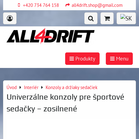
+420 734 764 158
all4drift.shop@gmail.com
Produkty
Menu
Úvod
Interiér
Konzoly a držiaky sedačiek
Univerzálne konzoly pre športové
sedačky – zosilnené