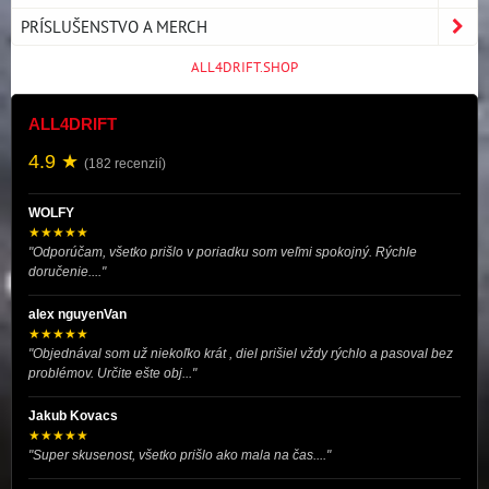
PRÍSLUŠENSTVO A MERCH
ALL4DRIFT.SHOP
ALL4DRIFT
4.9 ★
(182 recenzií)
WOLFY
★★★★★
"Odporúčam, všetko prišlo v poriadku som veľmi spokojný. Rýchle
doručenie...."
alex nguyenVan
★★★★★
"Objednával som už niekoľko krát , diel prišiel vždy rýchlo a pasoval bez
problémov. Určite ešte obj..."
Jakub Kovacs
★★★★★
"Super skusenost, všetko prišlo ako mala na čas...."