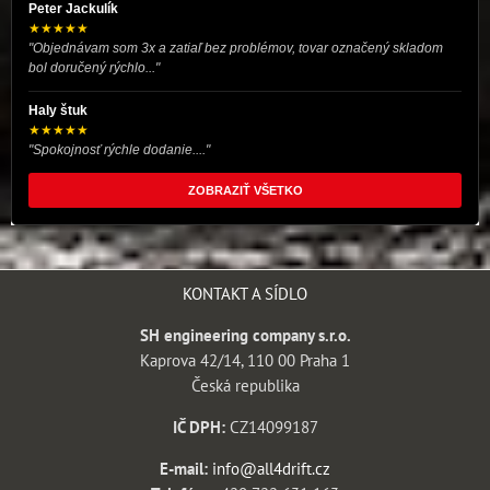
Peter Jackulík
★★★★★
"Objednávam som 3x a zatiaľ bez problémov, tovar označený skladom
bol doručený rýchlo..."
Haly štuk
★★★★★
"Spokojnosť rýchle dodanie...."
ZOBRAZIŤ VŠETKO
KONTAKT A SÍDLO
SH engineering company s.r.o.
Kaprova 42/14, 110 00 Praha 1
Česká republika
IČ DPH:
CZ14099187
E-mail:
info@all4drift.cz