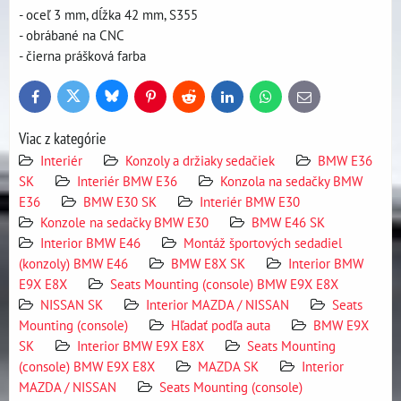
- oceľ 3 mm, dĺžka 42 mm, S355
- obrábané na CNC
- čierna prášková farba
Bluesky
Twitter
Facebook
Pinterest
Reddit
LinkedIn
WhatsApp
E-
mail
Viac z kategórie
Interiér
Konzoly a držiaky sedačiek
BMW E36
SK
Interiér BMW E36
Konzola na sedačky BMW
E36
BMW E30 SK
Interiér BMW E30
Konzole na sedačky BMW E30
BMW E46 SK
Interior BMW E46
Montáž športových sedadiel
(konzoly) BMW E46
BMW E8X SK
Interior BMW
E9X E8X
Seats Mounting (console) BMW E9X E8X
NISSAN SK
Interior MAZDA / NISSAN
Seats
Mounting (console)
Hľadať podľa auta
BMW E9X
SK
Interior BMW E9X E8X
Seats Mounting
(console) BMW E9X E8X
MAZDA SK
Interior
MAZDA / NISSAN
Seats Mounting (console)