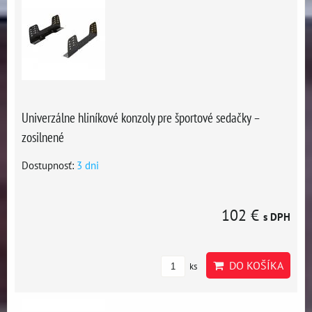
Univerzálne hliníkové konzoly pre športové sedačky –
zosilnené
Dostupnosť:
3 dni
102 €
s DPH
DO KOŠÍKA
ks