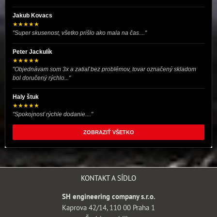
Jakub Kovacs
★★★★★
"Super skusenost, všetko prišlo ako mala na čas...."
Peter Jackulík
★★★★★
"Objednávam som 3x a zatiaľ bez problémov, tovar označený skladom
bol doručený rýchlo..."
Haly štuk
★★★★★
"Spokojnosť rýchle dodanie...."
ZOBRAZIŤ VŠETKO
KONTAKT A SÍDLO
SH engineering company s.r.o.
Kaprova 42/14, 110 00 Praha 1