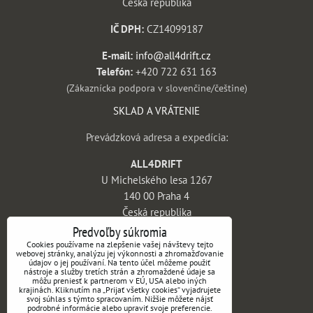
Česká republika
IČ DPH:
CZ14099187
E-mail:
info@all4drift.cz
Telefón:
+420 722 631 163
(Zákaznícka podpora v slovenčine/češtine)
SKLAD A VRÁTENIE
Prevádzková adresa a expedícia:
ALL4DRIFT
U Michelského lesa 1267
140 00 Praha 4
Česká republika
Predvoľby súkromia
INFORMÁCIE
Cookies používame na zlepšenie vašej návštevy tejto
webovej stránky, analýzu jej výkonnosti a zhromažďovanie
údajov o jej používaní. Na tento účel môžeme použiť
Obchodné podmienky
nástroje a služby tretích strán a zhromaždené údaje sa
môžu preniesť k partnerom v EÚ, USA alebo iných
Vrátenie tovaru a reklamácie
krajinách. Kliknutím na „Prijať všetky cookies“ vyjadrujete
svoj súhlas s týmto spracovaním. Nižšie môžete nájsť
Doprava a platba
podrobné informácie alebo upraviť svoje preferencie.