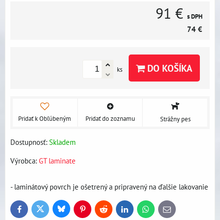
91 €
s DPH
74 €
DO KOŠÍKA
ks
Pridať k Obľúbeným
Pridať do zoznamu
Strážny pes
Dostupnosť:
Skladem
Výrobca:
GT laminate
- laminátový povrch je ošetrený a pripravený na ďalšie lakovanie
Bluesky
Twitter
Facebook
Pinterest
Reddit
LinkedIn
WhatsApp
E-
mail