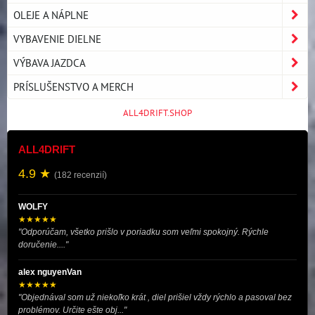
OLEJE A NÁPLNE
VYBAVENIE DIELNE
VÝBAVA JAZDCA
PRÍSLUŠENSTVO A MERCH
ALL4DRIFT.SHOP
ALL4DRIFT
4.9 ★
(182 recenzií)
WOLFY
★★★★★
"Odporúčam, všetko prišlo v poriadku som veľmi spokojný. Rýchle
doručenie...."
alex nguyenVan
★★★★★
"Objednával som už niekoľko krát , diel prišiel vždy rýchlo a pasoval bez
problémov. Určite ešte obj..."