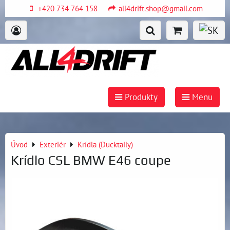
+420 734 764 158
all4drift.shop@gmail.com
Produkty
Menu
Úvod
Exteriér
Krídla (Ducktaily)
Krídlo CSL BMW E46 coupe