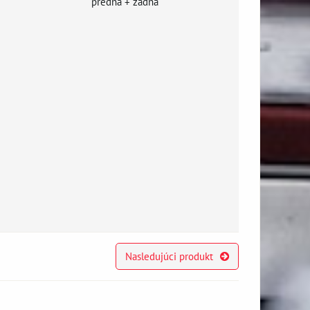
predná + zadná
Nasledujúci produkt