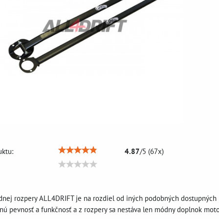
ktu:
4.87
/
5
(
67
x)
dnej rozpery ALL4DRIFT je na rozdiel od iných podobných dostupných p
nú pevnosť a funkčnosť a z rozpery sa nestáva len módny doplnok moto