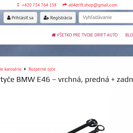
+420 734 764 158
all4drift.shop@gmail.com
Prihlásiť sa
Registrácia
VŠETKO PRE TVOJE DRIFT AUTO
BL
ie karosérie
Rozperné tyče
tyče BMW E46 – vrchná, predná + zad