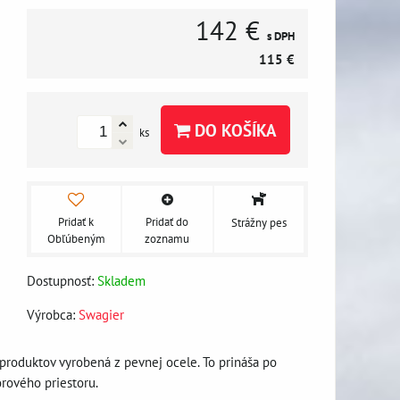
142 €
s DPH
115 €
DO KOŠÍKA
ks
Pridať k
Pridať do
Strážny pes
Obľúbeným
zoznamu
Dostupnosť:
Skladem
Výrobca:
Swagier
roduktov vyrobená z pevnej ocele. To prináša po
rového priestoru.