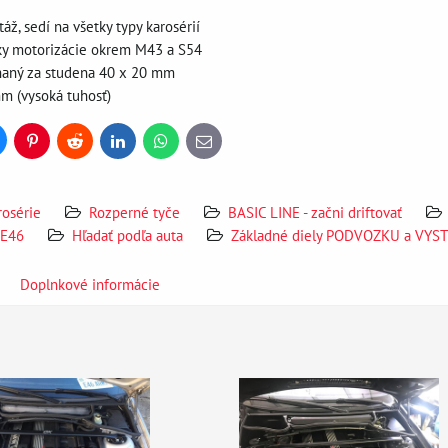
ž, sedí na všetky typy karosérií
ky motorizácie okrem M43 a S54
ťahaný za studena 40 x 20 mm
mm (vysoká tuhosť)
uesky
Pinterest
Reddit
LinkedIn
WhatsApp
E-
mail
rosérie
Rozperné tyče
BASIC LINE - začni driftovať
 E46
Hľadať podľa auta
Základné diely PODVOZKU a VYS
Doplnkové informácie