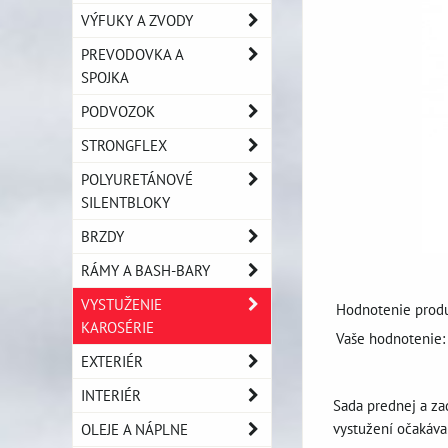
VÝFUKY A ZVODY
PREVODOVKA A
SPOJKA
PODVOZOK
STRONGFLEX
POLYURETÁNOVÉ
SILENTBLOKY
BRZDY
RÁMY A BASH-BARY
VYSTUŽENIE
Hodnotenie produ
KAROSÉRIE
Vaše hodnotenie:
EXTERIÉR
INTERIÉR
Sada prednej a za
vystužení očakáva
OLEJE A NÁPLNE