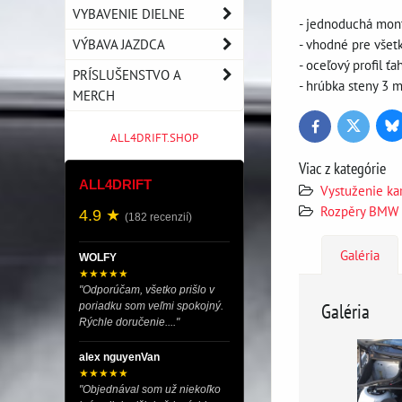
VYBAVENIE DIELNE
- jednoduchá montá
VÝBAVA JAZDCA
- vhodné pre všet
- oceľový profil 
PRÍSLUŠENSTVO A
- hrúbka steny 3 
MERCH
Bl
Twitter
Facebook
ALL4DRIFT.SHOP
Viac z kategórie
ALL4DRIFT
Vystuženie ka
Rozpěry BMW
4.9 ★
(182 recenzií)
Galéria
WOLFY
★★★★★
"Odporúčam, všetko prišlo v
Galéria
poriadku som veľmi spokojný.
Rýchle doručenie...."
alex nguyenVan
★★★★★
"Objednával som už niekoľko