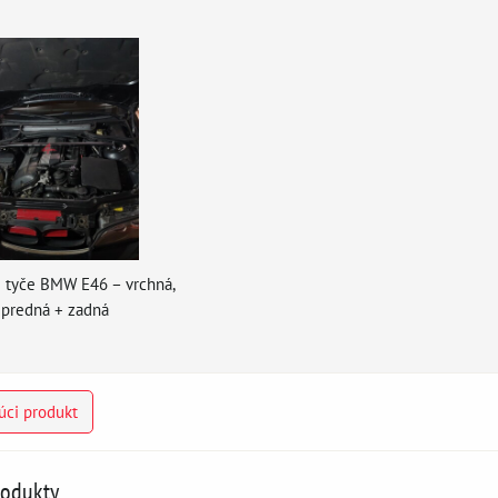
 tyče BMW E46 – vrchná,
predná + zadná
úci produkt
rodukty