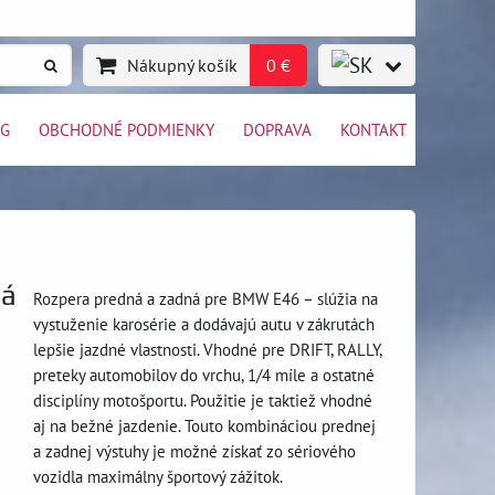
Nákupný košík
0 €
OG
OBCHODNÉ PODMIENKY
DOPRAVA
KONTAKT
ná
Rozpera predná a zadná pre BMW E46 – slúžia na
vystuženie karosérie a dodávajú autu v zákrutách
lepšie jazdné vlastnosti. Vhodné pre DRIFT, RALLY,
preteky automobilov do vrchu, 1/4 míle a ostatné
disciplíny motošportu. Použitie je taktiež vhodné
aj na bežné jazdenie. Touto kombináciou prednej
a zadnej výstuhy je možné získať zo sériového
vozidla maximálny športový zážitok.