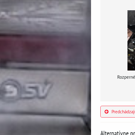
Rozperné
Predchádzaj
Alternatívne p