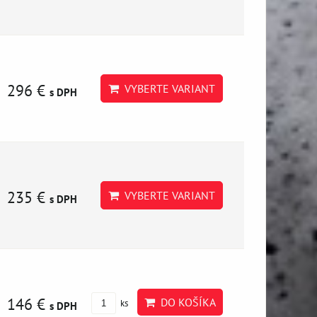
296 €
VYBERTE VARIANT
s DPH
235 €
VYBERTE VARIANT
s DPH
146 €
DO KOŠÍKA
ks
s DPH