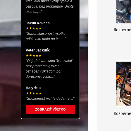
krát , diel prišiel vždy rýchlo a
pasoval bez problémov. Určite
ešte obj..."
Jakub Kovacs
★★★★★
Rozperné
"Super skusenost, všetko
prišlo ako mala na čas...."
Peter Jackulík
★★★★★
"Objednávam som 3x a zatiaľ
bez problémov, tovar
označený skladom bol
doručený rýchlo..."
Haly štuk
★★★★★
"Spokojnosť rýchle dodanie...."
ZOBRAZIŤ VŠETKO
Rozperné