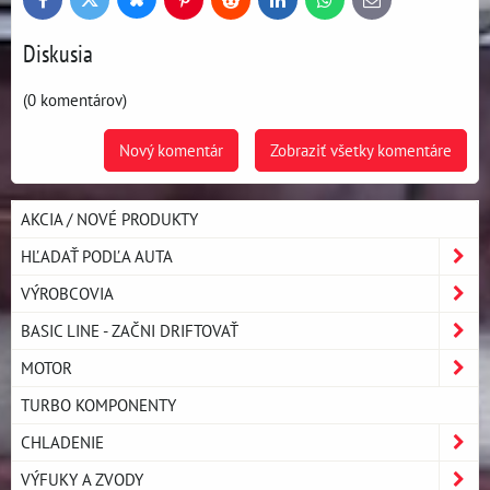
Bluesky
Twitter
Facebook
Pinterest
Reddit
LinkedIn
WhatsApp
E-
mail
Diskusia
(0 komentárov)
Nový komentár
Zobraziť všetky komentáre
AKCIA / NOVÉ PRODUKTY
HĽADAŤ PODĽA AUTA
VÝROBCOVIA
BASIC LINE - ZAČNI DRIFTOVAŤ
MOTOR
TURBO KOMPONENTY
CHLADENIE
VÝFUKY A ZVODY